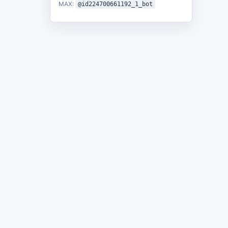
MAX:
@id224700661192_1_bot