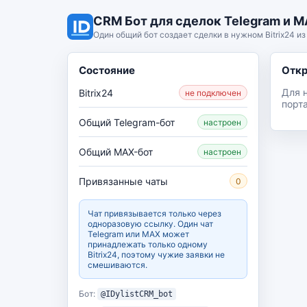
CRM Бот для сделок Telegram и MA
Один общий бот создает сделки в нужном Bitrix24 из
Состояние
Откр
Для 
Bitrix24
не подключен
порта
Общий Telegram-бот
настроен
Общий MAX-бот
настроен
Привязанные чаты
0
Чат привязывается только через
одноразовую ссылку. Один чат
Telegram или MAX может
принадлежать только одному
Bitrix24, поэтому чужие заявки не
смешиваются.
Бот:
@IDylistCRM_bot